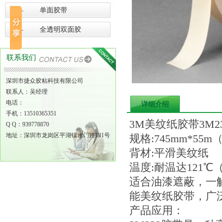
单面胶带
全透明双面胶
联系我们
深圳市捷众胶粘科技有限公司
联系人：吴经理
电话：
详细介绍
手机：13510365351
3M美纹纸胶带3M2
Q Q：939778870
地址：深圳市龙岗区平湖镇水门路131号
规格:745mm*55
背材:平滑美纹纸
温度:耐温达121℃
适合油漆遮蔽，一
能美纹纸胶带，广
产品应用：